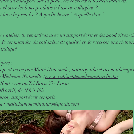
faits du collagène sur la peau, les cheveux et les articulations.
choisir les bons produits à base de collagène ?
bien le prendre ? A quelle heure ? A quelle dose ?
e l’atelier, tu repartiras avec un support écrit et des good vibes <
é de commander du collagène de qualité et de recevoir une ristou
x indiqué
iques :
op est mené par Maïté Hamouchi, naturopathe et aromathérape
 Médecine Naturelle (
www.cabinetdemedecinaturelle.be
)
 Soul - rue du Tri Bara 35 - Lasne
18 avril, de 18h à 19h
euros, support écrit compris
on :
maitehamouchinaturo@gmail.com