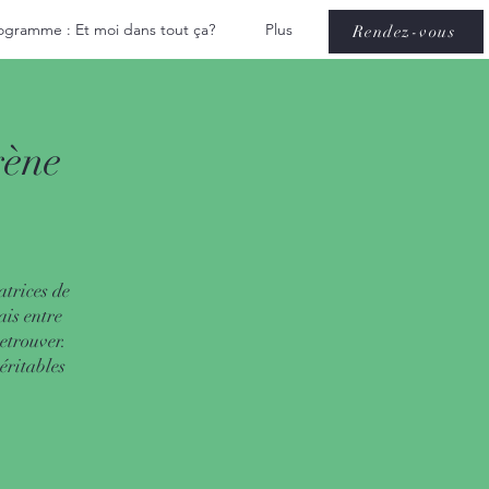
ogramme : Et moi dans tout ça?
Plus
Rendez-vous
gène
atrices de
ais entre
retrouver.
éritables