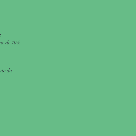
3
rne de 10%
ute du