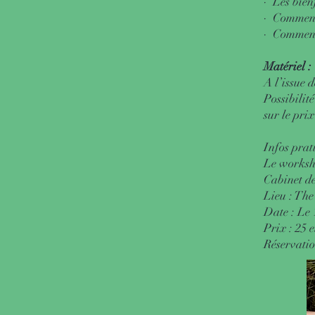
· Les bien
· Comment 
· Comment 
Matériel :
A l’issue d
Possibilit
sur le pri
Infos prat
Le worksh
Cabinet de
Lieu : The
Date : Le 
Prix : 25 
Réservati