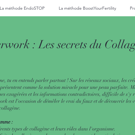
La méthode EndoSTOP
La méthode BoostYourFertility
Pr
rwork : Les secrets du Colla
ne, tu en entends parler partout ! Sur les réseaux sociaux, les cré
 présentent comme la solution miracle pour une peau parfaite. M
es exagérées et les informations contradictoires, difficile de s'y 
ork est l'occasion de démêler le vrai du faux et de découvrir les v
 collagène.
amme :
érents types de collagène et leurs rôles dans l'organisme.