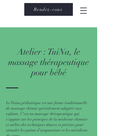
Rendez-vous
Atelier : TuiNa, le
massage thérapeutique
pour bébé
Le Tuina pédiatrique est une forme traditionnelle
de massage chinois spécialement adaptée aux
enfants. C’est un massage thérapeutique qui
s'appuie sur les principes de la médecine chinoise
et utilise des techniques douces et précises pour
stimuler les points d'acupuncture et les méridiens
du corps.