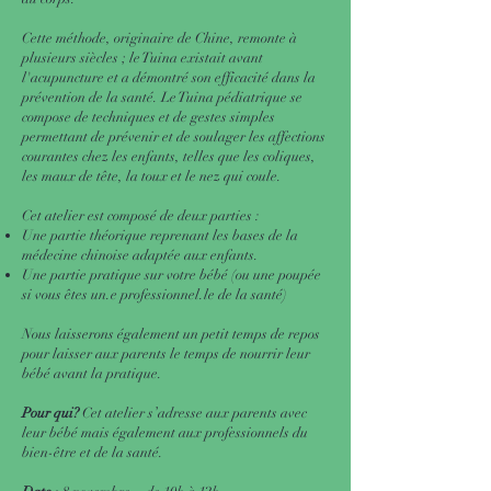
Cette méthode, originaire de Chine, remonte à
plusieurs siècles ; le Tuina existait avant
l'acupuncture et a démontré son efficacité dans la
prévention de la santé. Le Tuina pédiatrique se
compose de techniques et de gestes simples
permettant de prévenir et de soulager les affections
courantes chez les enfants, telles que les coliques,
les maux de tête, la toux et le nez qui coule.
Cet atelier est composé de deux parties :
Une partie théorique reprenant les bases de la
médecine chinoise adaptée aux enfants.
Une partie pratique sur votre bébé (ou une poupée
si vous êtes un.e professionnel.le de la santé)
Nous laisserons également un petit temps de repos
pour laisser aux parents le temps de nourrir leur
bébé avant la pratique.
Pour qui?
Cet atelier s’adresse aux parents avec
leur bébé mais également aux professionnels du
bien-être et de la santé.