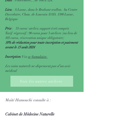
Date
: 8 novembre, , de 10h à 12h.
Lieu
: A Lasne, dans le Brabant wallon. Au Centre
Dyscolaire, Chau. de Louvain 431D, 1380 Lasne,
Belgique
Prix
: 35 euros/ atelier, support écrit compris
Tarif régressif : 90 euros pour 3 ateliers (au lieu de
105 euros, réservation unique obligatoire)
10% de réduction pour toute inscription et paiement
avant le 15 août 2024
I
nscription
: Via
ce formulaire
Les soins naturels ne dispensent pas d’un avis
médical.
Voir les autres ateliers
Maïté Hamouchi consulte à :
Cabinet de Médecine Naturelle