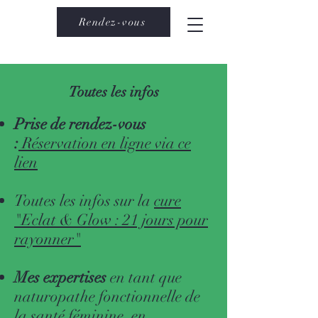
Rendez-vous
Toutes les infos
Prise de rendez-vous
:
Réservation en ligne via ce
lien
Toutes les infos sur la
cure
"Eclat & Glow : 21 jours pour
rayonner"
Mes expertises
en tant que
naturopathe fonctionnelle de
la
santé féminine
, en