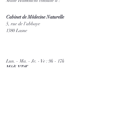
Maïté Hamouchi consulte à :
Cabinet de Médecine Naturelle
5, rue de l'abbaye
1380 Lasne
Lun. - Ma. - Je. - Ve : 9h - 17h
Médi-VDK
152, rue des Carmélites
1180 Uccle
Je. : 14h30 - 22h
The Lab
maitehamouchinaturo@gmail.com