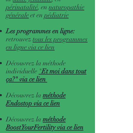
périnatalité
, en
naturopathie
générale
et en
pédiatrie
Les programmes en ligne:
retrouvez
tous les programmes
en ligne
via ce lien
Découvrez la méthode
individuelle
"
Et moi dans tout
ça?" via ce lien
Découvrez la
méthode
Endostop via ce lien
Découvrez la
méthode
BoostYourFertility via ce lien