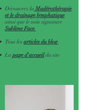
Découvrez la
Madérothérapie
et le drainage lymphatique
ainsi que le soin signature
Sublime Face
Tous les
articles du blog
La
page d'accueil
du site