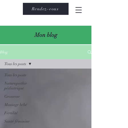
Rendez-vous
Mon blog
Blog
Tous les posts
Tous les posts
Naturopathie
pédiatrique
Grossesse
Massage bébé
Fertilité
Santé féminine