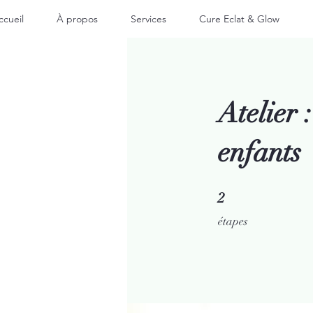
ccueil
À propos
Services
Cure Eclat & Glow
Atelier
enfants
2 étapes
2
étapes