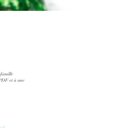
famille
n PDF et à une
pli