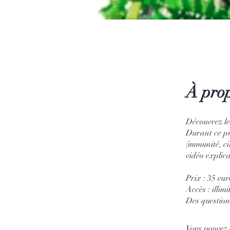
À pro
Découvrez les
Durant ce pr
(immunité, ci
vidéo explica
Prix : 35 eur
Accès : illim
Vous pouvez 