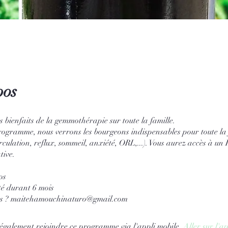
pos
 bienfaits de la gemmothérapie sur toute la famille.
ogramme, nous verrons les bourgeons indispensables pour toute la 
rculation, reflux, sommeil, anxiété, ORL,...). Vous aurez accès à u
tive.
os
ité durant 6 mois
également rejoindre ce programme via l'appli mobile.
Aller sur l'ap